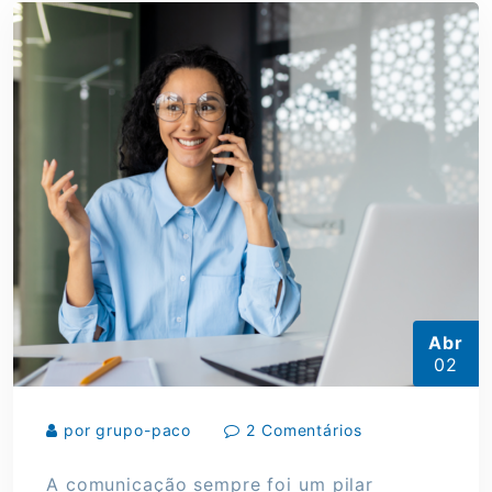
Abr
02
por grupo-paco
2 Comentários
A comunicação sempre foi um pilar