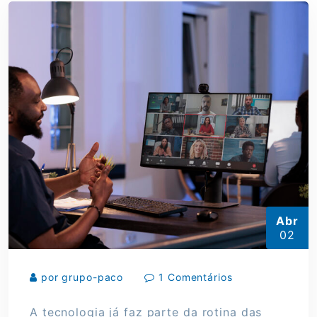
Abr
02
por grupo-paco
1 Comentários
A tecnologia já faz parte da rotina das