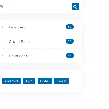
Fale Paco
52
Grupo Paco
28
Hello Paco
53
Android
App
Hotel
Team