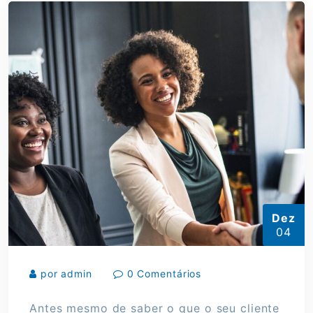
Dez
04
por admin
0 Comentários
Antes mesmo de saber o que o seu cliente